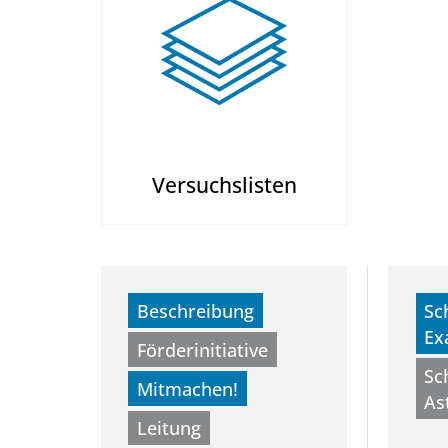
Versuchslisten
Beschreibung
Sc
Ex
Förderinitiative
Sc
Mitmachen!
As
Leitung