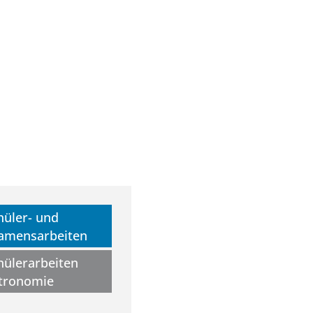
hüler- und
amensarbeiten
hülerarbeiten
tronomie