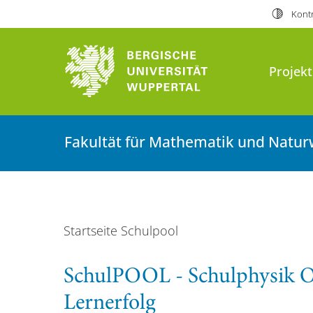
Kontr
Projek
Fakultät für Mathematik und Natur
Startseite Schulpool
SchulPOOL - Schulphysik O
Lernerfolg