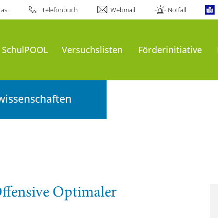
ast
Telefonbuch
Webmail
Notfall
t SchulPOOL
Versuchslisten
Förderinitiative
wissenschaften
ffensive Optimaler